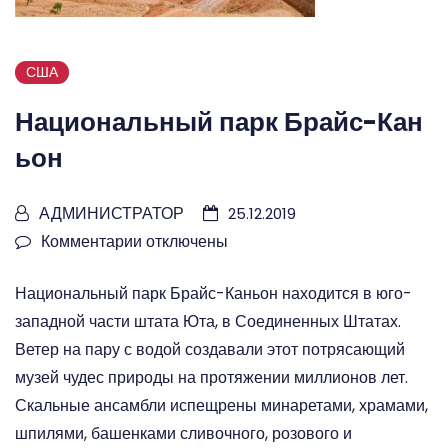
США
Национальный парк Брайс-Кан
ьон
АДМИНИСТРАТОР
25.12.2019
Комментарии
к
отключены
записи
Национальный парк Брайс-Каньон находится в юго-
Национальный
западной части штата Юта, в Соединенных Штатах.
парк
Ветер на пару с водой создавали этот потрясающий
Брайс-
музей чудес природы на протяжении миллионов лет.
Каньон
Скальные ансамбли испещрены минаретами, храмами,
шпилями, башенками сливочного, розового и