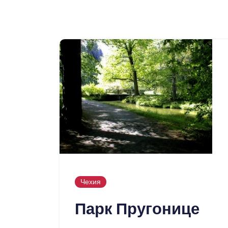
Чехия
Парк Пругонице