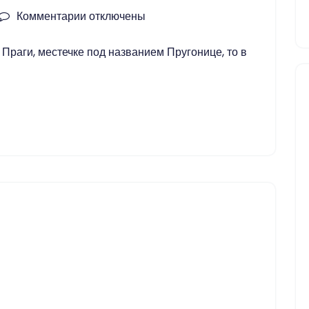
Комментарии
к
отключены
записи
Праги, местечке под названием Пругонице, то в
Парк
Пругонице