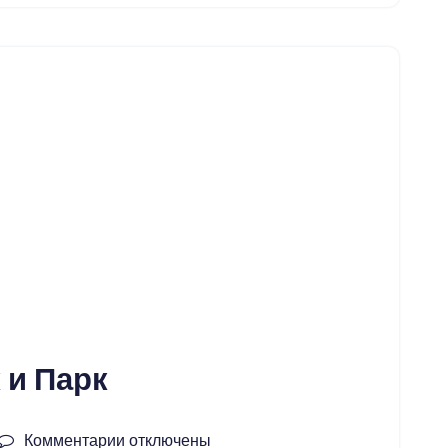
Града
 и Парк
Комментарии
к
отключены