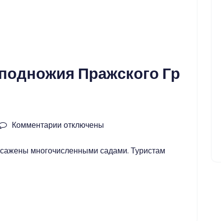
подножия Пражского Гр
Комментарии
к
отключены
записи
засажены многочисленными садами. Туристам
Дворцовые
сады
у
подножия
Пражского