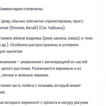
Комментарии
к
отключены
записи
дому, обычно элегантно спроектирован, прост;
Ч-
ития (Япония, Китай) (См. Чайхана).
Ш
аемое вблизи водоема (реки, канала, озера), в тени
 и др.). Особенно распространены в условиях
для чаепития.
множения – укоренения с регенерацией из частей
 целого растения. Различаются корневые и из
 летние и зеленые черенки.
тения часть побега с почками, который может
ие.
ю которого переносят с проекта в натуру рисунки