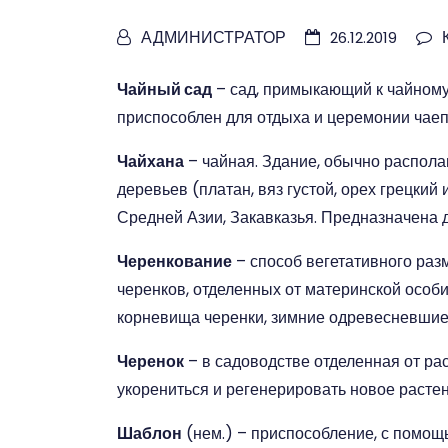
АДМИНИСТРАТОР
26.12.2019
Чайный сад
– сад, примыкающий к чайному 
приспособлен для отдыха и церемонии чаеп
Чайхана
– чайная. Здание, обычно располаг
деревьев (платан, вяз густой, орех грецкий
Средней Азии, Закавказья. Предназначена 
Черенкование
– способ вегетативного раз
черенков, отделенных от материнской особи
корневища черенки, зимние одревесневшие,
Черенок
– в садоводстве отделенная от рас
укорениться и регенерировать новое растен
Шаблон
(нем.) – приспособление, с помощь