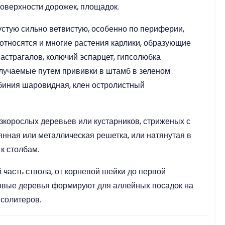
оверхности дорожек, площадок.
устую сильно ветвистую, особенно по периферии,
 относятся и многие растения карлики, образующие
страгалов, колючий эспарцет, гипсолюбка
лучаемые путем прививки в штамб в зеленом
обиния шаровидная, клен остролистный
изкорослых деревьев или кустарников, стриженых с
янная или металлическая решетка, или натянутая в
к столбам.
 часть ствола, от корневой шейки до первой
бовые деревья формируют для аллейных посадок на
 солитеров.