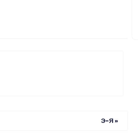
Э-Я
»