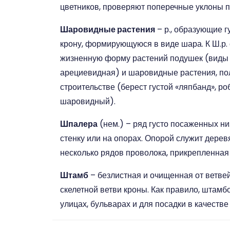
цветников, проверяют поперечные уклоны п
Шаровидные растения
– р., образующие г
крону, формирующуюся в виде шара. К Ш.р.
жизненную форму растений подушек (виды а
арециевидная) и шаровидные растения, по
строительстве (берест густой «ляпбанд», р
шаровидный).
Шпалера
(нем.) – ряд густо посаженных н
стенку или на опорах. Опорой служит дерев
несколько рядов проволока, прикрепленная 
Штамб
– безлистная и очищенная от ветвей
скелетной ветви кроны. Как правило, штам
улицах, бульварах и для посадки в качестве